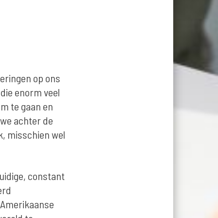
deringen op ons
 die enorm veel
om te gaan en
 we achter de
jk, misschien wel
uidige, constant
erd
t Amerikaanse