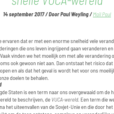
14 september 2017
/
Door Paul Weyling
/
Mail Paul
je ervaren dat er met een enorme snelheid vele veran
eringen die ons leven ingrijpend gaan veranderen en
 Vaak vinden we het moeilijk om met alle verandering 
oms ook gewoon niet aan. Dan ontstaat het risico dat
lopen en als dat het geval is wordt het voor ons moeili
onze doelen te behalen.
d
igde Staten is een term naar ons overgewaaid om de h
reld te beschrijven, de
VUCA-wereld
. Een term die w
na het uiteenvallen van de Sovjet-Unie en die door he