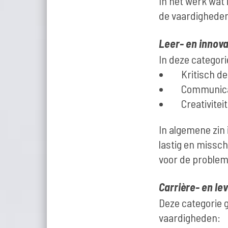
In het werk wat 
de vaardigheden u
Leer- en innov
In deze categori
Kritisch 
Communica
Creativitei
In algemene zin 
lastig en missch
voor de problem
Carrière- en l
Deze categorie g
vaardigheden: