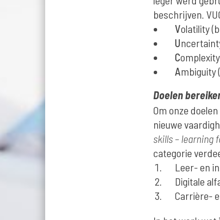
leger werd gebr
beschrijven. VU
V
olatility
U
ncertaint
C
omplexity
A
mbiguity 
Doelen bereike
Om onze doelen 
nieuwe vaardig
skills – learning f
categorie verde
Leer- en i
Digitale a
Carrière- 