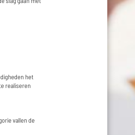
 de slag gaan met
ardigheden het
te realiseren
gorie vallen de