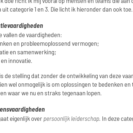
ik doe richt ik mij vooral op mensen en teams die aan
it categorie 1 en 3. Die licht ik hieronder dan ook toe.
atievaardigheden
e vallen de vaardigheden:
denken en probleemoplossend vermogen;
tie en samenwerking;
t en innovatie.
is de stelling dat zonder de ontwikkeling van deze va
ien wel onmogelijk is om oplossingen te bedenken en 
en waar we nu en straks tegenaan lopen.
evensvaardigheden
aat eigenlijk over
persoonlijk leiderschap
. In deze cate