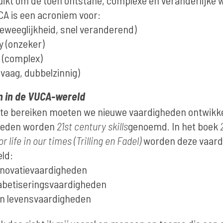
uikt om de toen ontstane, complexe en veranderlijke w
CA is een acroniem voor:
 (beweeglijkheid, snel veranderend)
y (onzeker)
 (complex)
(vaag, dubbelzinnig)
n in de VUCA-wereld
te bereiken moeten we nieuwe vaardigheden ontwikk
heden worden
21st century skills
genoemd. In het boek
or life in our times (Trilling en Fadel)
worden deze vaardi
eld:
nnovatievaardigheden
lfabetiseringsvaardigheden
en levensvaardigheden