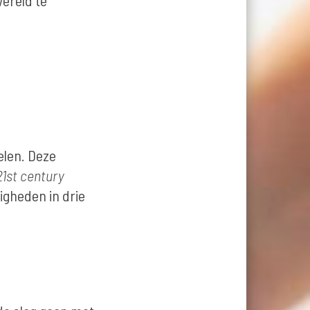
ereld te
elen. Deze
21st century
gheden in drie